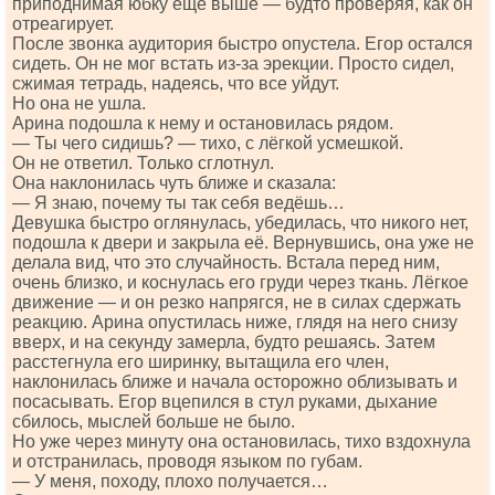
приподнимая юбку ещё выше — будто проверяя, как он
отреагирует.
После звонка аудитория быстро опустела. Егор остался
сидеть. Он не мог встать из-за эрекции. Просто сидел,
сжимая тетрадь, надеясь, что все уйдут.
Но она не ушла.
Арина подошла к нему и остановилась рядом.
— Ты чего сидишь? — тихо, с лёгкой усмешкой.
Он не ответил. Только сглотнул.
Она наклонилась чуть ближе и сказала:
— Я знаю, почему ты так себя ведёшь…
Девушка быстро оглянулась, убедилась, что никого нет,
подошла к двери и закрыла её. Вернувшись, она уже не
делала вид, что это случайность. Встала перед ним,
очень близко, и коснулась его груди через ткань. Лёгкое
движение — и он резко напрягся, не в силах сдержать
реакцию. Арина опустилась ниже, глядя на него снизу
вверх, и на секунду замерла, будто решаясь. Затем
расстегнула его ширинку, вытащила его член,
наклонилась ближе и начала осторожно облизывать и
посасывать. Егор вцепился в стул руками, дыхание
сбилось, мыслей больше не было.
Но уже через минуту она остановилась, тихо вздохнула
и отстранилась, проводя языком по губам.
— У меня, походу, плохо получается…