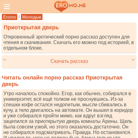
/
Eromo
Молодые
Приоткрытая дверь
Откровенный эротический порно рассказ доступен для
чтения и скачивания. Скачать его можно под историей, в
отдельном блоке.
Скачать рассказ
Читать онлайн порно рассказ Приоткрытая
дверь
Утро началось спокойно. Егор, как обычно, собирался в
университет, всё ещё толком не проснувшись. Из-за
спешки кофе остался недопитым, мысли сбивались в
кучу, а тело двигалось на автомате. Он вышел в коридор
и уже собирался пройти мимо, как вдруг взгляд
зацепился за приоткрытую дверь комнаты Арины. Щель
была совсем узкой, но этого оказалось достаточно. Он
не собирался подсматривать. Правда. Но остановился.
И увидел то, чего не должен был. Арина только что