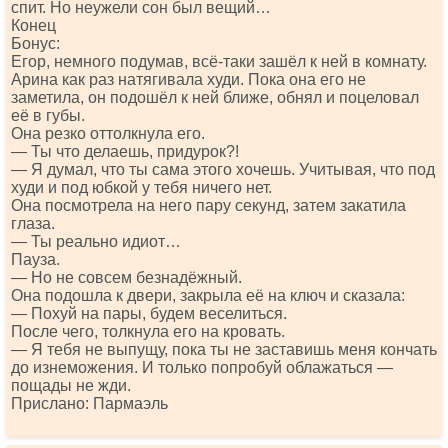
спит. Но неужели сон был вещий…
Конец
Бонус:
Егор, немного подумав, всё-таки зашёл к ней в комнату.
Арина как раз натягивала худи. Пока она его не
заметила, он подошёл к ней ближе, обнял и поцеловал
её в губы.
Она резко оттолкнула его.
— Ты что делаешь, придурок?!
— Я думал, что ты сама этого хочешь. Учитывая, что под
худи и под юбкой у тебя ничего нет.
Она посмотрела на него пару секунд, затем закатила
глаза.
— Ты реально идиот…
Пауза.
— Но не совсем безнадёжный.
Она подошла к двери, закрыла её на ключ и сказала:
— Похуй на пары, будем веселиться.
После чего, толкнула его на кровать.
— Я тебя не выпущу, пока ты не заставишь меня кончать
до изнеможения. И только попробуй облажаться —
пощады не жди.
Прислано: Пармаэль