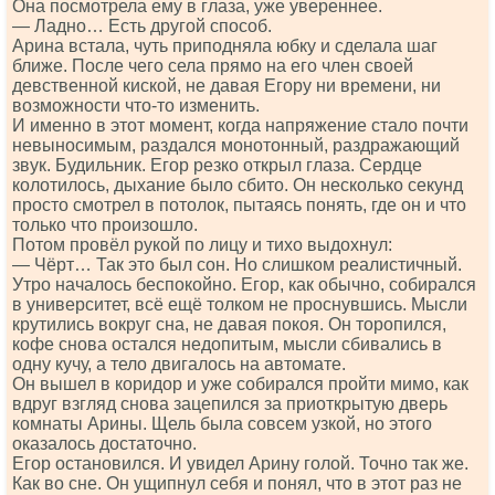
Она посмотрела ему в глаза, уже увереннее.
— Ладно… Есть другой способ.
Арина встала, чуть приподняла юбку и сделала шаг
ближе. После чего села прямо на его член своей
девственной киской, не давая Егору ни времени, ни
возможности что-то изменить.
И именно в этот момент, когда напряжение стало почти
невыносимым, раздался монотонный, раздражающий
звук. Будильник. Егор резко открыл глаза. Сердце
колотилось, дыхание было сбито. Он несколько секунд
просто смотрел в потолок, пытаясь понять, где он и что
только что произошло.
Потом провёл рукой по лицу и тихо выдохнул:
— Чёрт… Так это был сон. Но слишком реалистичный.
Утро началось беспокойно. Егор, как обычно, собирался
в университет, всё ещё толком не проснувшись. Мысли
крутились вокруг сна, не давая покоя. Он торопился,
кофе снова остался недопитым, мысли сбивались в
одну кучу, а тело двигалось на автомате.
Он вышел в коридор и уже собирался пройти мимо, как
вдруг взгляд снова зацепился за приоткрытую дверь
комнаты Арины. Щель была совсем узкой, но этого
оказалось достаточно.
Егор остановился. И увидел Арину голой. Точно так же.
Как во сне. Он ущипнул себя и понял, что в этот раз не