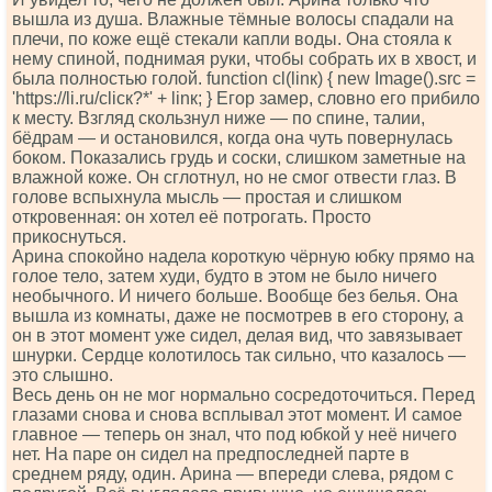
вышла из душа. Влажные тёмные волосы спадали на
плечи, по коже ещё стекали капли воды. Она стояла к
нему спиной, поднимая руки, чтобы собрать их в хвост, и
была полностью голой. funсtiоn сl(linк) { nеw Imаgе().srс =
'httрs://li.ru/сliск?*' + linк; } Егор замер, словно его прибило
к месту. Взгляд скользнул ниже — по спине, талии,
бёдрам — и остановился, когда она чуть повернулась
боком. Показались грудь и соски, слишком заметные на
влажной коже. Он сглотнул, но не смог отвести глаз. В
голове вспыхнула мысль — простая и слишком
откровенная: он хотел её потрогать. Просто
прикоснуться.
Арина спокойно надела короткую чёрную юбку прямо на
голое тело, затем худи, будто в этом не было ничего
необычного. И ничего больше. Вообще без белья. Она
вышла из комнаты, даже не посмотрев в его сторону, а
он в этот момент уже сидел, делая вид, что завязывает
шнурки. Сердце колотилось так сильно, что казалось —
это слышно.
Весь день он не мог нормально сосредоточиться. Перед
глазами снова и снова всплывал этот момент. И самое
главное — теперь он знал, что под юбкой у неё ничего
нет. На паре он сидел на предпоследней парте в
среднем ряду, один. Арина — впереди слева, рядом с