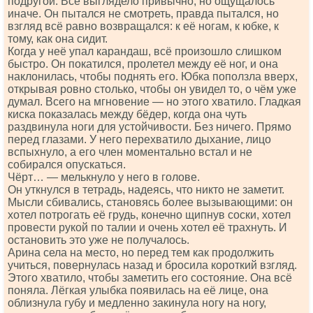
подругой. Всё выглядело привычно, но ощущалось
иначе. Он пытался не смотреть, правда пытался, но
взгляд всё равно возвращался: к её ногам, к юбке, к
тому, как она сидит.
Когда у неё упал карандаш, всё произошло слишком
быстро. Он покатился, пролетел между её ног, и она
наклонилась, чтобы поднять его. Юбка поползла вверх,
открывая ровно столько, чтобы он увидел то, о чём уже
думал. Всего на мгновение — но этого хватило. Гладкая
киска показалась между бёдер, когда она чуть
раздвинула ноги для устойчивости. Без ничего. Прямо
перед глазами. У него перехватило дыхание, лицо
вспыхнуло, а его член моментально встал и не
собирался опускаться.
Чёрт… — мелькнуло у него в голове.
Он уткнулся в тетрадь, надеясь, что никто не заметит.
Мысли сбивались, становясь более вызывающими: он
хотел потрогать её грудь, конечно щипнув соски, хотел
провести рукой по талии и очень хотел её трахнуть. И
остановить это уже не получалось.
Арина села на место, но перед тем как продолжить
учиться, повернулась назад и бросила короткий взгляд.
Этого хватило, чтобы заметить его состояние. Она всё
поняла. Лёгкая улыбка появилась на её лице, она
облизнула губу и медленно закинула ногу на ногу,