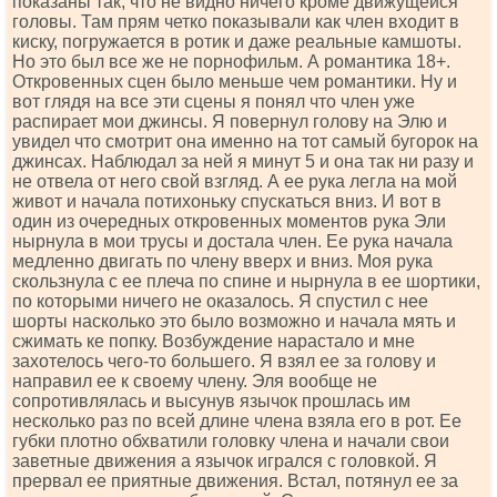
показаны так, что не видно ничего кроме движущейся
головы. Там прям четко показывали как член входит в
киску, погружается в ротик и даже реальные камшоты.
Но это был все же не порнофильм. А романтика 18+.
Откровенных сцен было меньше чем романтики. Ну и
вот глядя на все эти сцены я понял что член уже
распирает мои джинсы. Я повернул голову на Элю и
увидел что смотрит она именно на тот самый бугорок на
джинсах. Наблюдал за ней я минут 5 и она так ни разу и
не отвела от него свой взгляд. А ее рука легла на мой
живот и начала потихоньку спускаться вниз. И вот в
один из очередных откровенных моментов рука Эли
нырнула в мои трусы и достала член. Ее рука начала
медленно двигать по члену вверх и вниз. Моя рука
скользнула с ее плеча по спине и нырнула в ее шортики,
по которыми ничего не оказалось. Я спустил с нее
шорты насколько это было возможно и начала мять и
сжимать ке попку. Возбуждение нарастало и мне
захотелось чего-то большего. Я взял ее за голову и
направил ее к своему члену. Эля вообще не
сопротивлялась и высунув язычок прошлась им
несколько раз по всей длине члена взяла его в рот. Ее
губки плотно обхватили головку члена и начали свои
заветные движения а язычок игрался с головкой. Я
прервал ее приятные движения. Встал, потянул ее за