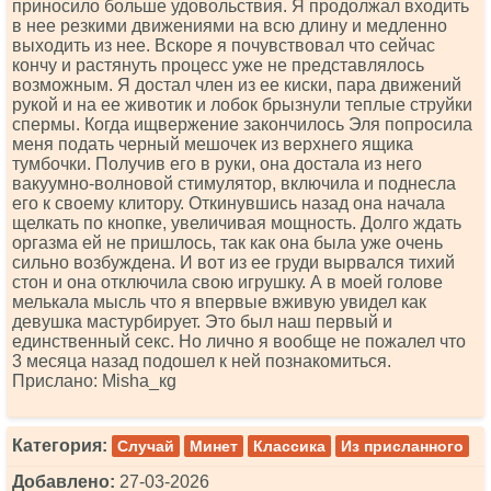
приносило больше удовольствия. Я продолжал входить
в нее резкими движениями на всю длину и медленно
выходить из нее. Вскоре я почувствовал что сейчас
кончу и растянуть процесс уже не представлялось
возможным. Я достал член из ее киски, пара движений
рукой и на ее животик и лобок брызнули теплые струйки
спермы. Когда ищвержение закончилось Эля попросила
меня подать черный мешочек из верхнего ящика
тумбочки. Получив его в руки, она достала из него
вакуумно-волновой стимулятор, включила и поднесла
его к своему клитору. Откинувшись назад она начала
щелкать по кнопке, увеличивая мощность. Долго ждать
оргазма ей не пришлось, так как она была уже очень
сильно возбуждена. И вот из ее груди вырвался тихий
стон и она отключила свою игрушку. А в моей голове
мелькала мысль что я впервые вживую увидел как
девушка мастурбирует. Это был наш первый и
единственный секс. Но лично я вообще не пожалел что
3 месяца назад подошел к ней познакомиться.
Прислано: Мishа_кg
Категория:
Случай
Минет
Классика
Из присланного
Добавлено:
27-03-2026