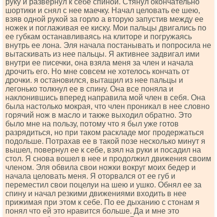
руку и развернул к себе спиной. Стянул окончательно
шортики и снял с нее маечку. Начал целовать ее шею,
взяв одной рукой за горло а вторую запустив между ее
ножек и поглаживая ее киску. Мои пальцы двигались по
ее губкам останавливаясь на клиторе и погружаясь
внутрь ее лона. Эля начала постанывать и попросила не
вытаскивать из нее пальцы. Я активнее задвигал ими
внутри ее писечки, она взяла меня за член и начала
дрочить его. Но мне совсем не хотелось кончать от
дрочки. я остановился, вытащил из нее пальцы и
легонько толкнул ее в спину. Она все поняла и
наклонившись вперед направила мой член в себя. Она
была настолько мокрая, что член проникал в нее словно
горячий нож в масло и также выходил обратно. Это
было мне на пользу, потому что я был уже готов
разрядиться, но при таком раскладе мог продержаться
подольше. Потрахав ее в такой позе несколько минут я
вышел, повернул ее к себе, взял на руки и посадил на
стол. Я снова вошел в нее и продолжил движения своим
членом. Эля обвила свои ножки вокруг моих бедер и
начала целовать меня. Я оторвался от ее губ и
переместил свои поцелуи на шею и ушко. Обнял ее за
спину и начал резкими движениями входить в нее
прижимая при этом к себе. По ее дыханию с стонам я
понял что ей это нравится больше. Да и мне это