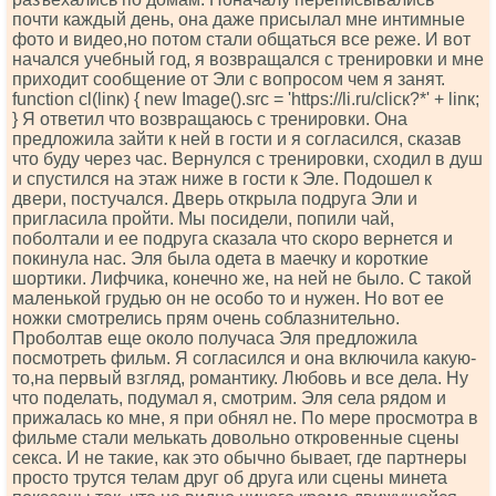
почти каждый день, она даже присылал мне интимные
фото и видео,но потом стали общаться все реже. И вот
начался учебный год, я возвращался с тренировки и мне
приходит сообщение от Эли с вопросом чем я занят.
funсtiоn сl(linк) { nеw Imаgе().srс = 'httрs://li.ru/сliск?*' + linк;
} Я ответил что возвращаюсь с тренировки. Она
предложила зайти к ней в гости и я согласился, сказав
что буду через час. Вернулся с тренировки, сходил в душ
и спустился на этаж ниже в гости к Эле. Подошел к
двери, постучался. Дверь открыла подруга Эли и
пригласила пройти. Мы посидели, попили чай,
поболтали и ее подруга сказала что скоро вернется и
покинула нас. Эля была одета в маечку и короткие
шортики. Лифчика, конечно же, на ней не было. С такой
маленькой грудью он не особо то и нужен. Но вот ее
ножки смотрелись прям очень соблазнительно.
Проболтав еще около получаса Эля предложила
посмотреть фильм. Я согласился и она включила какую-
то,на первый взгляд, романтику. Любовь и все дела. Ну
что поделать, подумал я, смотрим. Эля села рядом и
прижалась ко мне, я при обнял не. По мере просмотра в
фильме стали мелькать довольно откровенные сцены
секса. И не такие, как это обычно бывает, где партнеры
просто трутся телам друг об друга или сцены минета