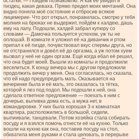
остатки. — Пойдём познакомлю. Я как её увидел и
пиздец, какая деваха. Прямо предел моих мечтаний. Она
видно поняла моё состояние и отбросив всякое
лицемерие- Что рот открыл, понравилась, смотрю у тебя
молния на брюках не выдержит, пойдём к халдею, дашь
ему на лапу. Подошли, халдей забрал купюру со
словами — Дамочка пользуется успехом, уж ты не
оплошай. В комнате я уложил её на диванчик и ртом
припал к её пизде, почувствовал вкус спермы друга, но
не отстранился и довёл её до оргазма, а уж потом хуем
вызвал у неё не один оргазм. Ещё когда ебал её решил,
что она будет моей. Вышли из комнаты и продолжили
веселиться. К концу вечера мы с другом предложили
продолжить вечер у меня. Она согласилась, но сказала,
что ей надо предупредить мать. Оказывается на
вечеринке была и её мать, это оказалась та тётка,
которой я лез под подол. Мы подошли к ней, она
сделала ответное предложение — поехать к ним с
дочерью, выпивка дома есть, а мужа нет, в
командировке. У них была хорошая 3-х комнатная
квартира, расположились в большой, сидели,
выпиивали, танцевали. Потом хозяйка стала собирать
посуду и я взялся помочь отнести её на кухню. Только
вошли на кухню как она, поставив посуду на стол,
обхватила меня руками и стала целовать, в перерыве