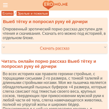
/
Eromo
Зрелые и пожилые
Выеб тётку и попросил руку её дочери
Откровенный эротический порно рассказ доступен для
чтения и скачивания. Скачать его можно под историей, в
отдельном блоке.
Скачать рассказ
Читать онлайн порно рассказ Выеб тётку и
попросил руку её дочери
Во всех историях как правило героини стройные, с
торщащими сиськами 2-го размера, с тонкой талилей и
длинными стройными ногами. Моя же пышечка является
обладательницей пышных буферов +4 размера, которые
слегка свисают под тяжестью своего веса, крупных
сосков, твердеющих при прикосновении мужской руки к
любой части её тела, слегка намечающегося животика,
полной но упругой жопы и широких бёдер.
Познакомился я с ней на корпаративе конторы, в