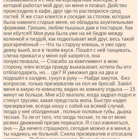
которой работал мой друг, он меня и позвал. Действо
происходило в кафе, друг где-то растворился сред
гостей. Я же стал клеится к соседке за столом, которая
была намного старше меня, но обладала ахуительными
формами. Грешен, люблю пышных дам и постарше. Как
они ебутся!!! Моя рука была уже на её бедре между
коленкой и пиздой, как подкатывает мой друг, весь такой
разгаречённый — Что ты старуху клеишь, я уже одну
девку выеб, вся в твоём вкусе. Пошёл с ней танцевать,
слегка прижал и у меня хуй напрягся, она
почувствовала, — Спасибо за комплимент в мою
сторону, член всегда правду выказывает, хотела бы его
отблагодарить, но… где? Я умножил два на два и
подошёл к халдею, сунул в руку — Найди закуток. -Без
вопросов, только презерватив на пол не бросай. Завёл
меня в какую-то комнатку, видно их комнату отдыха — 15
минут не больше. Мне и10 хватило, когда задрал подол и
стянул трусики, какая предстала жопа. Быстро надел
презерватив, всегда ношу с собой на всякий случай,
пизда у неё обалденная , полные половые губы, дырка
тесная. То ли от того, что пизда тесная, то ли от моих
резких движений презик порвался. Я стал извиняться,
она — Да ничего страшного, сегодня можно и в меня,а
ты надеюсь не больной. Сняла презерватив и отсосала