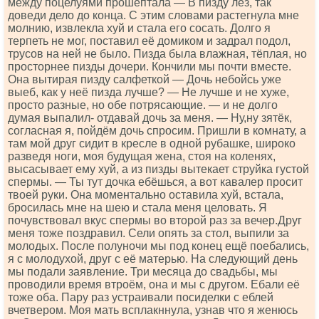
между поцелуями прошептала — В пизду лез, так
доведи дело до конца. С этим словами растегнула мне
молнию, извлекла хуй и стала его сосать. Долго я
терпеть не мог, поставил её домиком и задрал подол,
трусов на ней не было. Пизда была влажная, тёплая, но
просторнее пизды дочери. Кончили мы почти вместе.
Она вытирая пизду салфеткой — Дочь небойсь уже
выеб, как у неё пизда лучше? — Не лучше и не хуже,
просто разные, но обе потрясающие. — и не долго
думая выпалил- отдавай дочь за меня. — Ну,ну зятёк,
согласная я, пойдём дочь спросим. Пришли в комнату, а
там мой друг сидит в кресле в одной рубашке, широко
разведя ноги, моя будущая жена, стоя на коленях,
высасывает ему хуй, а из пизды вытекает струйка густой
спермы. — Ты тут дочка ебёшься, а вот кавалер просит
твоей руки. Она моментально оставила хуй, встала,
бросилась мне на шею и стала меня целовать. Я
почувствовал вкус спермы во второй раз за вечер.Друг
меня тоже поздравил. Сели опять за стол, выпили за
молодых. После полуночи мы под конец ещё поебались,
я с молодухой, друг с её матерью. На следующий день
мы подали заявление. Три месяца до свадьбы, мы
проводили время втроём, она и мы с другом. Ебали её
тоже оба. Пару раз устраивали посиделки с еблей
вчетвером. Моя мать всплакннула, узнав что я женюсь