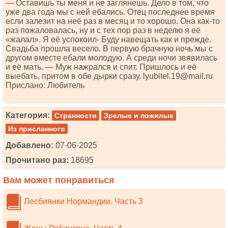
— Оставишь ты меня и не заглянешь. Дело в том, что
уже два года мы с ней ебались. Отец последнее время
если залезит на неё раз в месяц и то хорошо. Она как-то
раз пожаловалась, ну и с тех пор раз в неделю я её
«жалал». Я её успокоил- Буду навещать как и прежде.
Свадьба прошла весело. В первую брачную ночь мы с
другом вместе ебали молодую. А среди ночи звявилась
и её мать. — Муж нажрался и спит. Пришлось и её
выебать, притом в обе дырки сразу. lyubitеl.19@mаil.ru
Прислано: Любитель
Категория:
Странности
Зрелые и пожилые
Из присланного
Добавлено:
07-06-2025
Прочитано раз:
18695
Вам может понравиться
Лесбиянки Нормандии. Часть 3