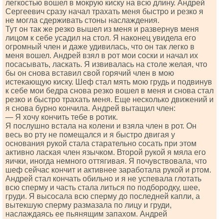
легкостью вошел в мокрую киску на всю длину. Андрей
Сергеевич сразу начал трахать меня быстро и резко я
не могла сдерживать стоны наслаждения.
Тут он так же резко вышел из меня и развернув меня
лицом к себе усадил на стол. Я наконец увидела его
огромный член и даже удивилась, что он так легко в
меня вошел. Андрей взял в рот мои соски и начал их
посасывать, ласкать. Я извивалась на столе желая, что
бы он снова вставил свой горячий член в мою
истекающую киску. Шеф стал мять мою грудь и подвинув
к себе мои бедра снова резко вошел в меня и снова стал
резко и быстро трахать меня. Еще несколько движений и
я снова бурно кончила. Андрей вытащил член:
— Я хочу кончить тебе в ротик.
Я послушно встала на колени и взяла член в рот. Он
весь во рту не помещался и я быстро двигая у
основания рукой стала старательно сосать при этом
активно лаская член язычком. Второй рукой я мяла его
яички, иногда немного оттягивая. Я почувствовала, что
шеф сейчас кончит и активнее заработала рукой и ртом.
Андрей стал кончать обильно и я не успевала глотать
всю сперму и часть стала литься по подбородку, шее,
груди. Я высосала всю сперму до последней капли, а
вытекшую сперму размазала по лицу и груди,
наслаждаясь ее пьянящим запахом. Андрей