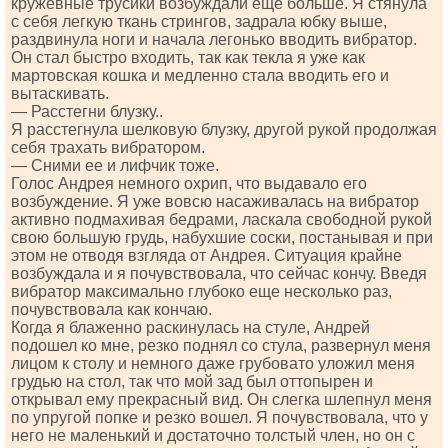
кружевные трусики возбуждали еще больше. Я стянула
с себя легкую ткань стрингов, задрала юбку выше,
раздвинула ноги и начала легонько вводить вибратор.
Он стал быстро входить, так как текла я уже как
мартовская кошка и медленно стала вводить его и
вытаскивать.
— Расстегни блузку..
Я расстегнула шелковую блузку, другой рукой продолжая
себя трахать вибратором.
— Сними ее и лифчик тоже.
Голос Андрея немного охрип, что выдавало его
возбуждение. Я уже вовсю насаживалась на вибратор
активно подмахивая бедрами, ласкала свободной рукой
свою большую грудь, набухшие соски, постанывая и при
этом не отводя взгляда от Андрея. Ситуация крайне
возбуждала и я почувствовала, что сейчас кончу. Введя
вибратор максимально глубоко еще несколько раз,
почувствовала как кончаю.
Когда я блаженно раскинулась на стуле, Андрей
подошел ко мне, резко поднял со стула, развернул меня
лицом к столу и немного даже грубовато уложил меня
грудью на стол, так что мой зад был оттопырен и
открывал ему прекрасный вид. Он слегка шлепнул меня
по упругой попке и резко вошел. Я почувствовала, что у
него не маленький и достаточно толстый член, но он с