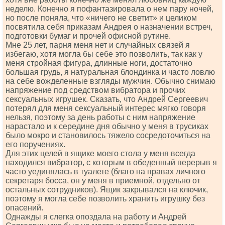
неделю. Конечно я пофантазировала о нем пару ночей,
но после поняла, что «ничего не светит» и целиком
посвятила себя приказам Андрея о назначении встреч,
подготовки бумаг и прочей офисной рутине.
Мне 25 лет, парня меня нет и случайных связей я
избегаю, хотя могла бы себе это позволить, так как у
меня стройная фигура, длинные ноги, достаточно
большая грудь, я натуральная блондинка и часто ловлю
на себе вожделенные взгляды мужчин. Обычно снимаю
напряжение под средством вибратора и прочих
сексуальных игрушек. Сказать, что Андрей Сергеевич
потерял для меня сексуальный интерес мягко говоря
нельзя, поэтому за день работы с ним напряжение
нарастало и к середине дня обычно у меня в трусиках
было мокро и становилось тяжело сосредоточиться на
его поручениях.
Для этих целей в ящике моего стола у меня всегда
находился вибратор, с которым в обеденный перерыв я
часто уединялась в туалете (благо на правах личного
секретаря босса, он у меня в приемной, отдельно от
остальных сотрудников). Ящик закрывался на ключик,
поэтому я могла себе позволить хранить игрушку без
опасений.
Однажды я слегка опоздала на работу и Андрей