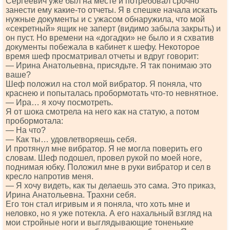
Сергеевич уже был на месте и потребовал срочно
занести ему какие-то отчеты. Я в спешке начала искать
нужные документы и с ужасом обнаружила, что мой
«секретный» ящик не заперт (видимо забыла закрыть) и
он пуст. Но времени на «догадки» не было и я схватив
документы побежала в кабинет к шефу. Некоторое
время шеф просматривал отчеты и вдруг говорит:
— Ирина Анатольевна, присядьте. Я так понимаю это
ваше?
Шеф положил на стол мой вибратор. Я поняла, что
краснею и попыталась пробормотать что-то невнятное.
— Ира… я хочу посмотреть.
Я от шока смотрела на него как на статую, а потом
пробормотала:
— На что?
— Как ты… удовлетворяешь себя.
И протянул мне вибратор. Я не могла поверить его
словам. Шеф подошел, провел рукой по моей ноге,
поднимая юбку. Положил мне в руки вибратор и сел в
кресло напротив меня.
— Я хочу видеть, как ты делаешь это сама. Это приказ,
Ирина Анатольевна. Трахни себя.
Его тон стал игривым и я поняла, что хоть мне и
неловко, но я уже потекла. А его нахальный взгляд на
мои стройные ноги и выглядывающие тоненькие