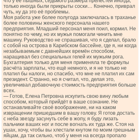
что у её пышных, седьмого размера прелестей иногда,
только иногда были прикрыты соски… Конечно, приврал
чуть, ну да это её проблемы.
Моя работа уже более полугода заключалась в траханье
более половины женского персонала нашего
предприятия. Младший персонал меня поил, кормил. Не
понятно по чему, но их мужья помогали чинить мне
машину. Руководство не спрашивая, что я сделал, брало
с собой на острова в Карибском бассейне, где я, ни когда
незабываемым с давнейших времён способом,
наращивал без специальных гелей их мужьям рога.
Бухгалтерия только для меня применяла те формулы
расчёта зарплаты, что ещё немного, и я не только не
платил бы налоги, но спасибо, что мне не платил их сам
президент. Странно, но я считал, что, делая это,
увеличивал добавочную стоимость предприятия больше
всех.
— Готов, Елена Петровна искупить свою вину любым
способом, который прийдёт в ваше сознание. Не
останавливайте своё воображение, ни на каком
извращении пришедшим в вашу голову. Я готов достать
с неба звезду засунуть себе в жопу, я буду лизать
пальчики ваших ног и после вогнать их туда же. Стоя на
ушах, хочу, чтобы вы хлестали кнутом по моим грешным
яйцам, да так сильно, чтоб у меня на всегда пропало