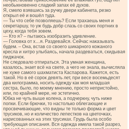
необыкновенно сладкий запах её духов.
Я, смело взявшись за ручку двери кабинета, резко
открыл её и вошёл туда.
— Ты что себе позволяешь? Если трахаешь меня и
секретаршу, то уж будь добр слазь со своих портних в
цеху, когда тебя зовем.
— Кто я? – пытаюсь изобразить удивление.
— Головка от х…я. Раздевайся. Сейчас наказывать
будем. – Она, встав со своего шикарного кожаного
кресла и хитро улыбаясь, начала раздеваться, скидывая
пиджачок.
Не следовало отпираться. Эта умная женщина,
казалось, знает всё на свете, а чего не знала, вычисляла
не хуже самого шахматиста Каспарова. Кажется, есть
такой. Но в её сорок девять лет, при весе восемьдесят
два килограмма, носить одежду как моя младшая
сестра, было, по моему мнению, просто непристойно,
или, по крайней мере, не эстетично.
Юбка не чуть выше колена, а подчеркну, чуть ниже
попки. Если брючки, то настолько облегающие и
просвечивающие, что видны те только форма и цвет
трусиков, но и количество лепестков на цветочках,
нарисованных на этих трусиках. Грудь была особо
требующая описания. Вся одежда имела такой разрез,