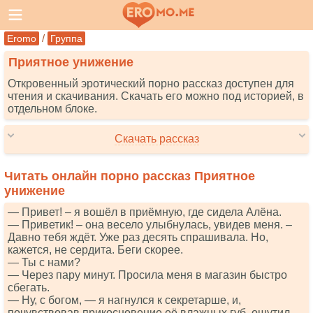
/
Eromo
Группа
Приятное унижение
Откровенный эротический порно рассказ доступен для
чтения и скачивания. Скачать его можно под историей, в
отдельном блоке.
Скачать рассказ
Читать онлайн порно рассказ Приятное
унижение
— Привет! – я вошёл в приёмную, где сидела Алёна.
— Приветик! – она весело улыбнулась, увидев меня. –
Давно тебя ждёт. Уже раз десять спрашивала. Но,
кажется, не сердита. Беги скорее.
— Ты с нами?
— Через пару минут. Просила меня в магазин быстро
сбегать.
— Ну, с богом, — я нагнулся к секретарше, и,
почувствовав прикосновение её влажных губ, ощутил