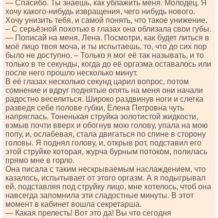
— Спасибо. Ты знаешь, как ублажить меня. Молодец. Я
хочу какого-нибудь извращения, чего нибудь нового.
Хочу унизить тебя, и самой понять, что такое унижение.
– С серьёзной похотью в глазах она облизала свои губы.
— Пописай на меня, Лена. Посмотри, как будет литься в
моё лицо твоя моча, и ты испытаешь, то, что до сих пор
было не доступно. – Только я мог её так называть, и то
только в те секунды, когда до её оргазма оставалось или
после него прошло несколько минут.
В её глазах несколько секунд царил вопрос, потом
сомнение и вдруг поднятые опять на меня они начали
радостно веселиться. Широко раздвинув ноги и слегка
разведя себе полове губки, Елена Петровна чуть
напряглась. Тоненькая струйка золотистой жидкости,
взмыв почти вверх и обогнув мою голову, упала на мою
попу, и, ослабевая, стала двигаться по спине в сторону
головы. Я поднял голову, и, открыв рот, подставил его
этой струйке которая, журча бурным потоком, полилась
прямо мне в горло.
Она писала с таким нескрываемым наслаждением, что
казалось, испытывает от этого оргазм. А я подыгрывал
ей, подставляя под струйку лицо, мне хотелось, чтоб она
навсегда запомнила эти сладостные минуты. В этот
момент в кабинет вошла секретарша.
— Какая прелесть! Вот это да! Вы что сегодня