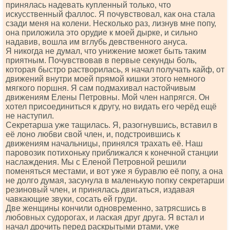
принялась надевать купленный только, что
искусственный фаллос. Я почувствовал, как она стала
сзади меня на колени. Несколько раз, лизнув мне попу,
она приложила это орудие к моей дырке, и сильно
надавив, вошла им вглубь девственного ануса.
Я никогда не думал, что унижение может быть таким
приятным. Почувствовав в первые секунды боль,
которая быстро растворилась, я начал получать кайф, от
движений внутри моей прямой кишки этого немного
мягкого поршня. Я сам подмахивал настойчивым
движениям Елены Петровны. Мой член напрягся. Он
хотел присоединиться к другу, но видать его черёд ещё
не наступил.
Секретарша уже тащилась. Я, разогнувшись, вставил в
её лоно любви свой член, и, подстроившись к
движениям начальницы, принялся трахать её. Наш
паровозик потихоньку приближался к конечной станции
наслаждения. Мы с Еленой Петровной решили
поменяться местами, и вот уже я буравлю её попу, а она
не долго думая, засунула в маленькую попку секретарши
резиновый член, и принялась двигаться, издавая
чавкающие звуки, сосать ей груди.
Две женщины кончили одновременно, затрясшись в
любовных судорогах, и лаская друг друга. Я встал и
начал дрочить перед раскрытыми ртами, уже