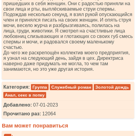
пришедших в себя женщин. Они с радостью приняли на
свои лица и рты, выплёскиваемые струи спермы.
Подождав несколько секунд, я взял рукой опускающийся
член и принялся писать на своих женщин. И опять струя
мочи, весело журча и разбрызгиваясь, полилась на
лица, груди, животики. Я смотрел на счастливые лица
любовниц слизывающих и глотающих со своих губ смесь
спермы и мочи, и радовался своему маленькому
счастью.
До чего же раскрепощён коллектив моего предприятия,
я узнал на следующий день, зайдя в цех. Директриса
наверно даже придумать не могла, то чем там
занимаются, но это уже другая история.
Категория:
Группа
Служебный роман
Золотой дождь
Анал, секс в попку
Добавлено:
07-01-2023
Прочитано раз:
12064
Вам может понравиться