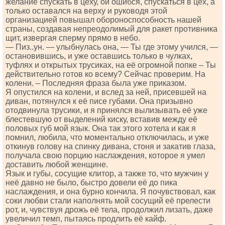
желание спускать в цеху, ой ошибся, спускаться в цех, а
только оставался на верху и руководя этой
организацией повышал обороноспособность нашей
страны, создавая непреодолимый для ракет противника
щит, извергая сперму прямо в небо.
— Пиз..ун. — улыбнулась она, — Ты где этому учился, —
остановившись, и уже оставшись только в чулках,
туфлях и открытых трусиках, на её огромной попке – Ты
действительно готов ко всему? Сейчас проверим. На
колени. – Последняя фраза была уже приказом.
Я опустился на колени, и вслед за ней, присевшей на
диван, потянулся к её писе губами. Она призывно
отодвинула трусики, и я принялся вылизывать её уже
блестевшую от выделений киску, вставив между её
половых губ мой язык. Она так этого хотела и как я
помнил, любила, что моментально отключилась, и уже
откинув голову на спинку дивана, стоня и закатив глаза,
получала свою порцию наслаждения, которое я умел
доставить любой женщине.
Язык и губы, сосущие клитор, а также то, что мужчин у
неё давно не было, быстро довели её до пика
наслаждения, и она бурно кончила. Я почувствовал, как
соки любви стали наполнять мой сосущий её прелести
рот, и, чувствуя дрожь её тела, продолжил лизать, даже
увеличил темп, пытаясь продлить её кайф.