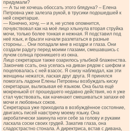
придумали?
— А ты не хочешь обоссать этого блядуна? – Елена
Петровна уже залезла рукой, в трусики подошедшей к
ней секретарше.
— Конечно, хочу, — и я, не успев опомнится,
почувствовал как на моё лицо хлынула вторая струйка
мочи, только более тонкая и нежная. Я подставил под
неё язык, и брызги начали разлетаться в разные
стороны… Они попадали мне в ноздри и глаза. Они
создали радугу перед моими глазами, смешавшись с
лучом солнца проникшего из окна.
Лицо секретарши также озарилось улыбкой блаженства.
Закончив ссать, она уселась на диван рядом с шефом и
поцеловалась с ней взасос. Я снизу наблюдал, как эти
женщины нежатся, лаская друг друга. Я принялся
помогать ладони Елены Петровны возбуждать киску
секретарши, вылизывая её языком. Она была ещё
мокренькой от прошедшего недавно действия, но я уже
стал чувствовать, как начинают смешиваться запахи её
мочи и любовных соков.
Секретарша уже приходила в возбуждённое состояние,
двигаясь писей навстречу моему языку. Она
акробатически закинула ноги себе за голову и руками
ласкала соски своих грудей. Закатив глаза, она
сладострастно стонала. А директриса, встав с дивана,