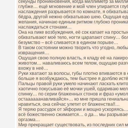
секунды проникновения, когда миллиметр за милл
глубже… ещё мгновение и мой член упирается глубо
наслаждения разрывается по комнате, я обхватыв
бёдра, другой нежно обхватываю шею. Ощущая ед
желания, начинаю единым ритмом глубоко проникат
наслаждаться стонами…
Она на пике возбуждения, её сок капает на просты
обхватывают моё тело, ногти царапают спину… бол
безумство – всё сливается в едином порыве…
В таком состоянии можно творить что угодно, люб
извращения…
Ощущая свою полную власть, я кладу её на лакир
животом… наваливаюсь всем телом, ощущаю разго
вхожу в неё…
Руки хватают за волосы, губы плотно впиваются 
больше я возбуждаюсь, тем быстрее я долблю ист
Пальцы правой руки умело начинают ласкать клито
хаотично покусываю её мочки ушей, одариваю ме
спинку… по серии блаженных стонов и фраз «умо
остаааааанавливайся»… ко мне пришла гениальная
нравиться, она сейчас улетит от блаженства!!…
Я теряю рассудок от эйфории и мощно ускоряясь… 
всё божественно сжимается… о да… мы разрывае
оргазма…
Мир прекращает существовать, из последних сил 