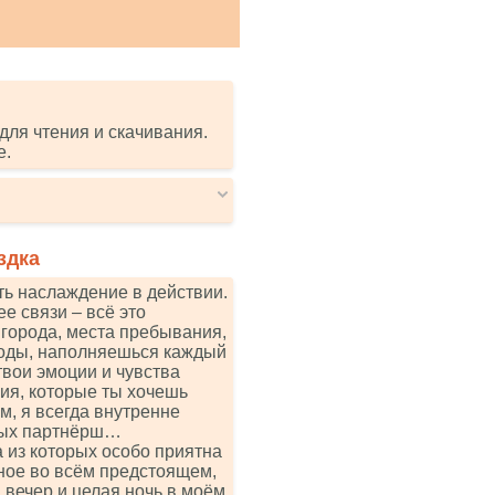
для чтения и скачивания.
е.
здка
ь наслаждение в действии.
 связи – всё это
 города, места пребывания,
боды, наполняешься каждый
твои эмоции и чувства
ия, которые ты хочешь
, я всегда внутренне
вых партнёрш…
а из которых особо приятна
ное во всём предстоящем,
а вечер и целая ночь в моём