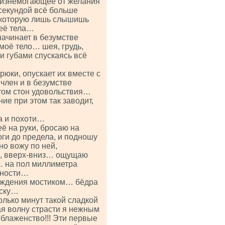
т изнемогающее от желания
 секундой всё больше
ь которую лишь слышишь
её тела…
начинает в безумстве
моё тело… шея, грудь,
 губами спускаясь всё
рюки, опускает их вместе с
лен и в безумстве
этом стон удовольствия…
е при этом так заводит,
а и похоти…
ё на руки, бросаю на
ги до предела, и подношу
о вожу по ней,
з, вверх-вниз… ощущаю
… на пол миллиметра
хности…
буждения мостиком… бёдра
иску…
лько минут такой сладкой
ая волну страсти я нежным
блаженство!!! Эти первые