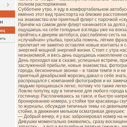
полном распоряжении.
Субботнее утро, я еду в комфортабельном автобус
именно этот вид транспорта на близкие расстояния
на знакомство или приятный флирт с парочкой «с
H
Причём на самом деле флирт начинается за долго 
ощущаешь на себе голодные взгляды уже на вокза
ниц
пройтись к дверям автобуса, расслаблено сесть на
ить
«случайная» улыбка, просьба помочь, лёгкие фра
пролетает не заметно оставляя новые контакты и 
энергией мощной энергией жизни. Стоит с утра на
незнакомкой, и весь день ощущаешь накопление с
День проходил как в сказке, успешные встречи, пр
заслуженной прибыли, новые знакомства, фотогр
города, бесконечные звонки – в таком темпе я и не
приятный декабрьский морозец давал о себе знать,
распрощался с компанией фотографов и их замеча
людьми прощаешься легко, потому что также легко 
Ловлю попутку, еду в типичное для любого города 
гостиницу. Расплачиваюсь за такси, и быстро напр
бронированию номера, у стойки три красавицы ск
то журналы, обсуждая типичные темы «о девичьем
стойке, в движения мельком осматривая девушек:
— Добрый вечер, я у вас забронировал номер на н
Девушки моментально оживились, сразу восхищено
здрасти»… а вот и волшебные первые секунды, ког