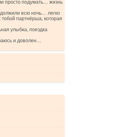
ли просто подумать… жизнь
одолжили всю ночь… легко
с тобой партнёрша, которая
ьная улыбка, поездка
ыбаюсь и доволен…