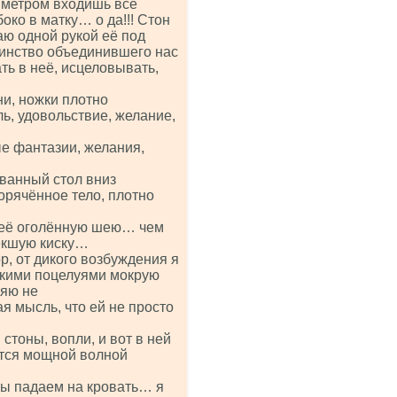
иметром входишь всё
ко в матку… о да!!! Стон
аю одной рукой её под
инство объединившего нас
ь в неё, исцеловывать,
ни, ножки плотно
ь, удовольствие, желание,
ые фантазии, желания,
ованный стол вниз
рячённое тело, плотно
в её оголённую шею… чем
ёкшую киску…
р, от дикого возбуждения я
лкими поцелуями мокрую
ляю не
 мысль, что ей не просто
стоны, вопли, и вот в ней
тся мощной волной
мы падаем на кровать… я