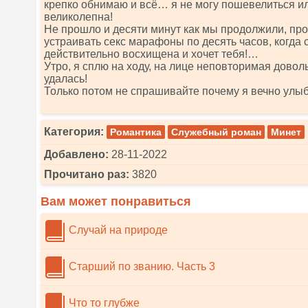
крепко обнимаю и всё… я не могу пошевелиться и
великолепна!
Не прошло и десяти минут как мы продолжили, пр
устраивать секс марафоны по десять часов, когда 
действительно восхищена и хочет тебя!…
Утро, я сплю на ходу, на лице неповторимая довол
удалась!
Только потом не спрашивайте почему я вечно ул
Категория:
Романтика
Служебный роман
Минет
Добавлено:
28-11-2022
Прочитано раз:
3820
Вам может понравиться
Случай на природе
Старший по званию. Часть 3
Что то глубже