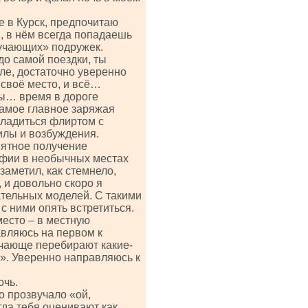
е в Курск, предпочитаю
, в нём всегда попадаешь
кучающих» подружек.
до самой поездки, ты
ле, достаточно уверенно
 своё место, и всё…
зы… время в дороге
самое главное заряжая
сладиться флиртом с
илы и возбуждения.
иятное получение
афии в необычных местах
 заметил, как стемнело,
 и довольно скоро я
тельных моделей. С такими
с ними опять встретиться.
место – в местную
авляюсь на первом к
учающе перебирают какие-
». Уверенно направляюсь к
очь.
 прозвучало «ой,
да тебя оценивают как