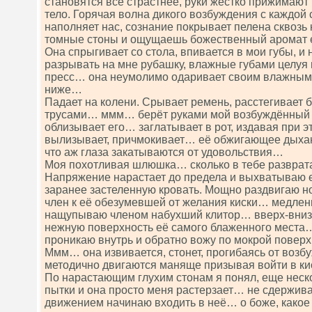
становятся всё страстнее, руки жёстко прижимаю
тело. Горячая волна дикого возбуждения с каждой
наполняет нас, сознание покрывает пелена сквоз
томные стоны и ощущаешь божественный аромат 
Она спрыгивает со стола, впивается в мои губы, и 
разрывать на мне рубашку, влажные губами целуя 
пресс… она неумолимо одаривает своим влажными
ниже…
Падает на колени. Срывает ремень, расстегивает б
трусами… ммм… берёт руками мой возбуждённый ч
облизывает его… заглатывает в рот, издавая при 
вылизывает, причмокивает… её обжигающее дыхани
что аж глаза закатываются от удовольствия…
Моя похотливая шлюшка… сколько в тебе разврат
Напряжение нарастает до предела и выхватываю е
заранее застеленную кровать. Мощно раздвигаю но
член к её обезумевшей от желания киски… медленн
нащупываю членом набухший клитор… вверх-вни
нежную поверхность её самого блаженного места
проникаю внутрь и обратно вожу по мокрой повер
Ммм… она извивается, стонет, прогибаясь от воз
методично двигаются маняще призывая войти в к
По нарастающим глухим стонам я понял, еще неско
пытки и она просто меня растерзает… не сдержив
движением начинаю входить в неё… о боже, какое 