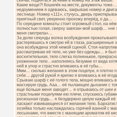
сейчас подняться за ними в номер на этаж выше.
Какие вещи?! Кошелёк на месте, документы тоже… 
недоумением я одеваюсь, закрываю номер и двига
лестнице. Номер «111», стучусь, дверь приоткрыва
приятный свет, уверенно прохожу вперёд, о да…
По середине комнаты стоит огромный стол, на нём 
полностью голая, сверху завязан мой шарф… «не з
меня смотрела»…
За долю секунды волна возбуждения прокатываетс
растерявшись я смотрю ей в глаза, расширенные з
она возбуждена этой немой сценой. Стоя напротив
рассматриваю её тело, но уже без одежды… я был 
восхитительная, тело слегка полненькое, прекрасн
ухоженное тело…наполняясь безумие от вида хотя
ней в упор и страстно впиваюсь в её губы…
Ммм… сколько желания в этом поцелуи, я плотно п
себе… другой рукой я крепко я впиваюсь в её яг
Срываю шарф с её голого тела, мощно впиваюсь 
массирую грудь. Ааа… её пылающее дыхание с то
еще больше меня заводят… я отрываюсь от шеи и
страстными поцелуями ею плечи, спускаюсь губами
роскошная грудь… я безудержно целую каждый её
ласкают извивающееся от желания тело. Бархатист
хозяйка только наслаждалась горячей ванной с ма
лосьонами, что вместе с манящим ароматом её кис