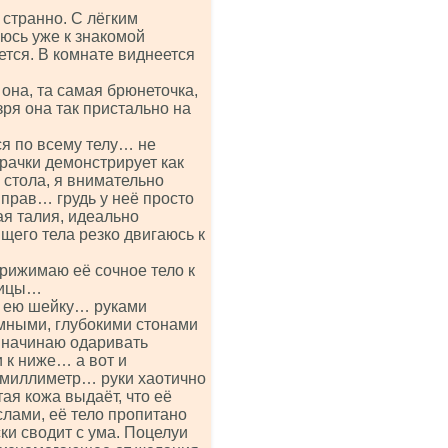
странно. С лёгким
юсь уже к знакомой
ется. В комнате виднеется
она, та самая брюнеточка,
ря она так пристально на
я по всему телу… не
рачки демонстрирует как
 стола, я внимательно
прав… грудь у неё просто
ая талия, идеально
щего тела резко двигаюсь к
рижимаю её сочное тело к
одицы…
в ею шейку… руками
мными, глубокими стонами
 начинаю одаривать
 к ниже… а вот и
 миллиметр… руки хаотично
ая кожа выдаёт, что её
слами, её тело пропитано
ки сводит с ума. Поцелуи