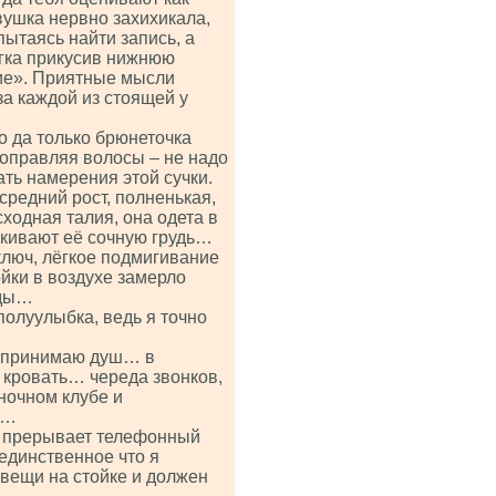
вушка нервно захихикала,
пытаясь найти запись, а
егка прикусив нижнюю
ие». Приятные мысли
за каждой из стоящей у
о да только брюнеточка
оправляя волосы – не надо
ть намерения этой сучки.
средний рост, полненькая,
сходная талия, она одета в
кивают её сочную грудь…
ключ, лёгкое подмигивание
ойки в воздухе замерло
яды…
олуулыбка, ведь я точно
, принимаю душ… в
 кровать… череда звонков,
ночном клубе и
»…
ь прерывает телефонный
единственное что я
 вещи на стойке и должен