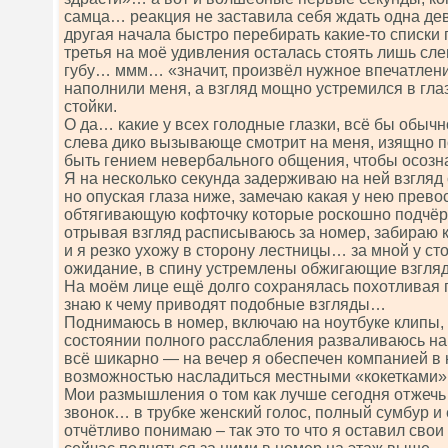
самца… реакция не заставила себя ждать одна де
другая начала быстро перебирать какие-то списки 
третья на моё удивления осталась стоять лишь сл
губу… ммм… «значит, произвёл нужное впечатлен
наполнили меня, а взгляд мощно устремился в гла
стойки.
О да… какие у всех голодные глазки, всё бы обычн
слева дико вызывающе смотрит на меня, изящно п
быть гением невербального общения, чтобы осозна
Я на несколько секунда задерживаю на ней взгляд 
но опуская глаза ниже, замечаю какая у нею прево
обтягивающую кофточку которые роскошно подчёр
отрывая взгляд расписываюсь за номер, забираю 
и я резко ухожу в сторону лестницы… за мной у ст
ожидание, в спину устремлены обжигающие взгл
На моём лице ещё долго сохранялась похотливая п
знаю к чему приводят подобные взгляды…
Поднимаюсь в номер, включаю на ноутбуке клипы
состоянии полного расслабления разваливаюсь на
всё шикарно — на вечер я обеспечен компанией в 
возможностью насладиться местными «кокетками
Мои размышления о том как лучше сегодня отжеч
звонок… в трубке женский голос, полный сумбур и 
отчётливо понимаю – так это то что я оставил свои