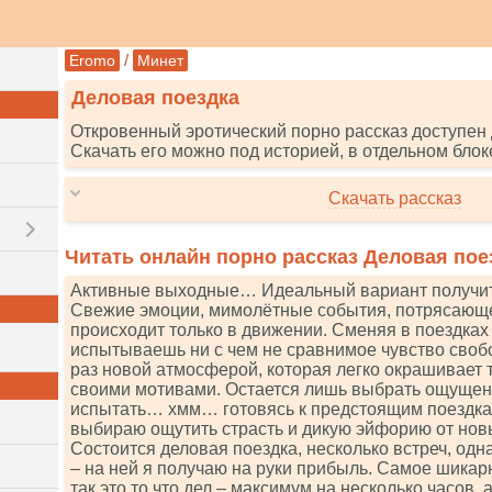
/
Eromo
Минет
Деловая поездка
Откровенный эротический порно рассказ доступен 
Скачать его можно под историей, в отдельном блок
Скачать рассказ
Читать онлайн порно рассказ Деловая пое
Активные выходные… Идеальный вариант получит
Свежие эмоции, мимолётные события, потрясающее
происходит только в движении. Сменяя в поездках
испытываешь ни с чем не сравнимое чувство сво
раз новой атмосферой, которая легко окрашивает 
своими мотивами. Остается лишь выбрать ощущен
испытать… хмм… готовясь к предстоящим поездкам
выбираю ощутить страсть и дикую эйфорию от но
Состоится деловая поездка, несколько встреч, одн
– на ней я получаю на руки прибыль. Самое шикар
так это то что дел – максимум на несколько часов, 