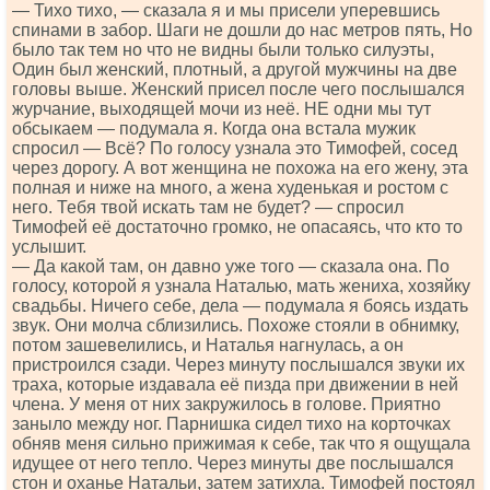
— Тихо тихо, — сказала я и мы присели уперевшись
спинами в забор. Шаги не дошли до нас метров пять, Но
было так тем но что не видны были только силуэты,
Один был женский, плотный, а другой мужчины на две
головы выше. Женский присел после чего послышался
журчание, выходящей мочи из неё. НЕ одни мы тут
обсыкаем — подумала я. Когда она встала мужик
спросил — Всё? По голосу узнала это Тимофей, сосед
через дорогу. А вот женщина не похожа на его жену, эта
полная и ниже на много, а жена худенькая и ростом с
него. Тебя твой искать там не будет? — спросил
Тимофей её достаточно громко, не опасаясь, что кто то
услышит.
— Да какой там, он давно уже того — сказала она. По
голосу, которой я узнала Наталью, мать жениха, хозяйку
свадьбы. Ничего себе, дела — подумала я боясь издать
звук. Они молча сблизились. Похоже стояли в обнимку,
потом зашевелились, и Наталья нагнулась, а он
пристроился сзади. Через минуту послышался звуки их
траха, которые издавала её пизда при движении в ней
члена. У меня от них закружилось в голове. Приятно
заныло между ног. Парнишка сидел тихо на корточках
обняв меня сильно прижимая к себе, так что я ощущала
идущее от него тепло. Через минуты две послышался
стон и оханье Натальи, затем затихла. Тимофей постоял