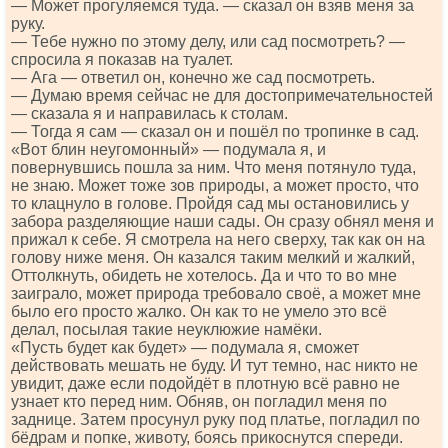
— Может прогуляемся туда. — сказал он взяв меня за
руку.
— Тебе нужно по этому делу, или сад посмотреть? —
спросила я показав на туалет.
— Ага — ответил он, конечно же сад посмотреть.
— Думаю время сейчас не для достопримечательностей
— сказала я и направилась к столам.
— Тогда я сам — сказал он и пошёл по тропинке в сад.
«Вот блин неугомонный» — подумала я, и
повернувшись пошла за ним. Что меня потянуло туда,
не знаю. Может тоже зов природы, а может просто, что
то клацнуло в голове. Пройдя сад мы остановились у
забора разделяющие наши сады. Он сразу обнял меня и
прижал к себе. Я смотрела на него сверху, так как он на
голову ниже меня. Он казался таким мелкий и жалкий,
Оттолкнуть, обидеть не хотелось. Да и что то во мне
заиграло, может природа требовало своё, а может мне
было его просто жалко. Он как то не умело это всё
делал, посылая такие неуклюжие намёки.
«Пусть будет как будет» — подумала я, сможет
действовать мешать не буду. И тут темно, нас никто не
увидит, даже если подойдёт в плотную всё равно не
узнает кто перед ним. Обняв, он погладил меня по
заднице. Затем просунул руку под платье, погладил по
бёдрам и попке, животу, боясь прикоснутся спереди.