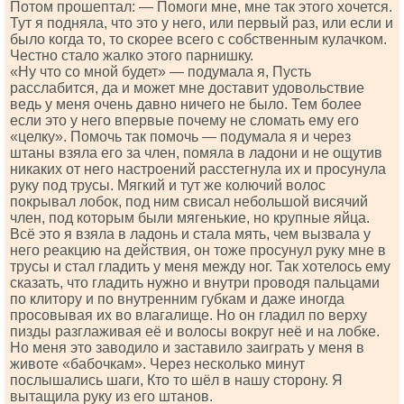
Потом прошептал: — Помоги мне, мне так этого хочется.
Тут я подняла, что это у него, или первый раз, или если и
было когда то, то скорее всего с собственным кулачком.
Честно стало жалко этого парнишку.
«Ну что со мной будет» — подумала я, Пусть
расслабится, да и может мне доставит удовольствие
ведь у меня очень давно ничего не было. Тем более
если это у него впервые почему не сломать ему его
«целку». Помочь так помочь — подумала я и через
штаны взяла его за член, помяла в ладони и не ощутив
никаких от него настроений расстегнула их и просунула
руку под трусы. Мягкий и тут же колючий волос
покрывал лобок, под ним свисал небольшой висячий
член, под которым были мягенькие, но крупные яйца.
Всё это я взяла в ладонь и стала мять, чем вызвала у
него реакцию на действия, он тоже просунул руку мне в
трусы и стал гладить у меня между ног. Так хотелось ему
сказать, что гладить нужно и внутри проводя пальцами
по клитору и по внутренним губкам и даже иногда
просовывая их во влагалище. Но он гладил по верху
пизды разглаживая её и волосы вокруг неё и на лобке.
Но меня это заводило и заставило заиграть у меня в
животе «бабочкам». Через несколько минут
послышались шаги, Кто то шёл в нашу сторону. Я
вытащила руку из его штанов.