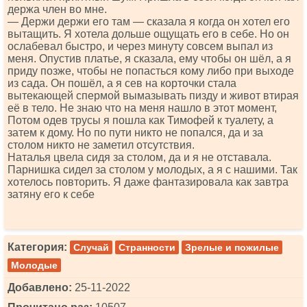
держа член во мне.
— Держи держи его там — сказала я когда он хотел его
вытащить. Я хотела дольше ощущать его в себе. Но он
ослабевал быстро, и через минуту совсем выпал из
меня. Опустив платье, я сказала, ему чтобы он шёл, а я
приду позже, чтобы не попасться кому либо при выходе
из сада. Он пошёл, а я сев на корточки стала
вытекающей спермой вымазывать пизду и живот втирая
её в тело. Не знаю что на меня нашло в этот момент,
Потом одев трусы я пошла как Тимофей к туалету, а
затем к дому. Но по пути никто не попался, да и за
столом никто не заметил отсутствия.
Наталья цвела сидя за столом, да и я не отставала.
Парнишка сидел за столом у молодых, а я с нашими. Так
хотелось повторить. Я даже фантазировала как завтра
затяну его к себе
Категория:
Случай
Странности
Зрелые и пожилые
Молодые
Добавлено:
25-11-2022