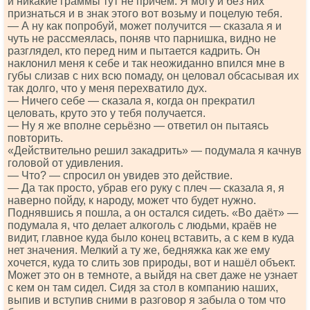
и никакие граммы тут не причём. Я могу и без них
признаться и в знак этого вот возьму и поцелую тебя.
— А ну как попробуй, может получится — сказала я и
чуть не рассмеялась, поняв что парнишка, видно не
разглядел, кто перед ним и пытается кадрить. Он
наклонил меня к себе и так неожиданно впился мне в
губы слизав с них всю помаду, он целовал обсасывая их
так долго, что у меня перехватило дух.
— Ничего себе — сказала я, когда он прекратил
целовать, круто это у тебя получается.
— Ну я же вполне серьёзно — ответил он пытаясь
повторить.
«Действительно решил закадрить» — подумала я качнув
головой от удивления.
— Что? — спросил он увидев это действие.
— Да так просто, убрав его руку с плеч — сказала я, я
наверно пойду, к народу, может что будет нужно.
Поднявшись я пошла, а он остался сидеть. «Во даёт» —
подумала я, что делает алкоголь с людьми, краёв не
видит, главное куда было конец вставить, а с кем в куда
нет значения. Мелкий а ту же, бедняжка как же ему
хочется, куда то слить зов природы, вот и нашёл объект.
Может это он в темноте, а выйдя на свет даже не узнает
с кем он там сидел. Сидя за стол в компанию наших,
выпив и вступив сними в разговор я забыла о том что