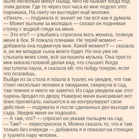
было несколько минут назад, чего не бывает когда под
этим делом. Где то через пол часа ко мне подсел этот
парнишка. На свету он выглядел ещё моложе.
«Узнал», — подумала я; значит не так всё как я думала.
— Может выпьем за молодых — сказал он поднимая
стопку с водкой глядя на меня.
— Это кто? — улыбаясь спросила мать жениха, толкнув
меня в бок. Я пожала плечами. Не теряй момент —
добавила она подмигнув мне. Какой момент? — сказала
я, он же младше сына моего будет. Но она уже не
слыхала моих слов, всё заглушила музыка. Она просто
мне кивала головой делая вид, что слышит. Когда
наступила пауза, я сказала ей, что пойду покурю, если
что позовёшь.
Выйдя из за стола я пошла в туалет, но увидев, что там
стоит несколько человек в ожидании, свернула в сад,
там темнее и никто не заметит. Из сада увидела как этот
парень бродил по двору. Наверно меня выискивает вот
блин прилипало, напьются и не контролируют свои
действия — подумала я после сделанных дел выходя из
сада. Увидев меня он подошёл.
— А там, что? — спросил он указав пальцем на сад.
— Там? — переспросила я, Можно сказать то, что и там
только без очереди — добавила я и показал на стоящих
у туалета пару человек.