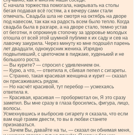
С начала торжества помогала, накрывать на столы
бегая подавая всё гостям, а к вечеру сами стали
отмечать. Свадьба шла не смотря на октябрь на дворе
под навесом, так как на радость всем было тепло. Когда
свадьба была в разгаре, а на дворе стало, темно устав
от беготни, я опрокинув стопочку за здоровье молодых
отошла от всей этой шумной публике к их саду и сев на
лавочку закурила. Через минуту ко мне подошёл парень
лет двадцати, однокурсник жениха. Изрядно
подвыпивший, с цветочком в пиджаке, худенький и не
большого роста.
— Вы курите? — спросил с удивлением он.
— Курю, а что, — ответила я, сбивая пепел с сигареты.
— Странно, такая красивая женщина и курит — сказал
он присаживаясь рядом.
— Но насчёт красивой, тут перебор — усмехаясь
ответила я.
— Красивая, красивая — пробормотал он, Я это сразу
заметил. Вы мне сразу в глаза бросились, фигура, лицо,
волосы.
Усмехнувшись и выбросив сигарету я сказала, что если
вам ещё грамм двести, то вы в любви станете
признаваться.
— Зачем Вы, давайте на ты, — сказал он обнимая меня,