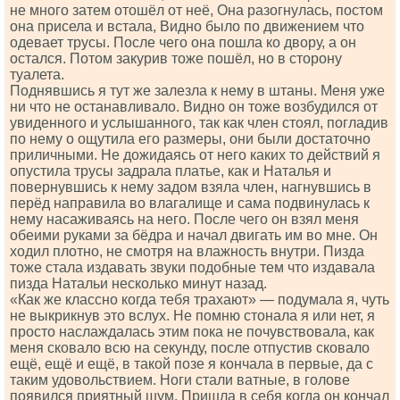
не много затем отошёл от неё, Она разогнулась, постом
она присела и встала, Видно было по движением что
одевает трусы. После чего она пошла ко двору, а он
остался. Потом закурив тоже пошёл, но в сторону
туалета.
Поднявшись я тут же залезла к нему в штаны. Меня уже
ни что не останавливало. Видно он тоже возбудился от
увиденного и услышанного, так как член стоял, погладив
по нему о ощутила его размеры, они были достаточно
приличными. Не дожидаясь от него каких то действий я
опустила трусы задрала платье, как и Наталья и
повернувшись к нему задом взяла член, нагнувшись в
перёд направила во влагалище и сама подвинулась к
нему насаживаясь на него. После чего он взял меня
обеими руками за бёдра и начал двигать им во мне. Он
ходил плотно, не смотря на влажность внутри. Пизда
тоже стала издавать звуки подобные тем что издавала
пизда Натальи несколько минут назад.
«Как же классно когда тебя трахают» — подумала я, чуть
не выкрикнув это вслух. Не помню стонала я или нет, я
просто наслаждалась этим пока не почувствовала, как
меня сковало всю на секунду, после отпустив сковало
ещё, ещё и ещё, в такой позе я кончала в первые, да с
таким удовольствием. Ноги стали ватные, в голове
появился приятный шум. Пришла в себя когда он кончал