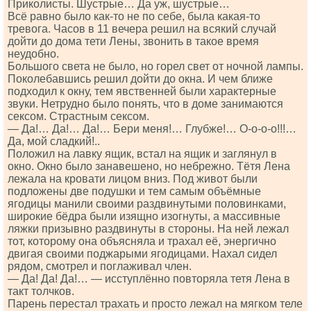
Приколисты. Шустрые… Да уж, шустрые…
Всё равно было как-то не по себе, была какая-то
тревога. Часов в 11 вечера решил на всякий случай
дойти до дома тети Лены, звонить в такое время
неудобно.
Большого света не было, но горел свет от ночной лампы.
Поколебавшись решил дойти до окна. И чем ближе
подходил к окну, тем явственней были характерные
звуки. Нетрудно было понять, что в доме занимаются
сексом. Страстным сексом.
— Да!… Да!… Да!… Бери меня!… Глубже!… О-о-о-о!!!…
Да, мой сладкий!..
Положил на лавку ящик, встал на ящик и заглянул в
окно. Окно было занавешено, но небрежно. Тётя Лена
лежала на кровати лицом вниз. Под живот были
подложены две подушки и тем самым объёмные
ягодицы манили своими раздвинутыми половинками,
широкие бёдра были изящно изогнуты, а массивные
ляжки призывно раздвинуты в стороны. На ней лежал
тот, которому она объясняла и трахал её, энергично
двигая своими поджарыми ягодицами. Нахал сидел
рядом, смотрел и поглаживал член.
— Да! Да! Да!… — исступлённо повторяла тетя Лена в
такт толчков.
Парень перестал трахать и просто лежал на мягком теле