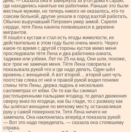
день. — сказала она и завернула за угол дома к сараю,
где находились нанятые ею работники. Раньше это были
местные мужики, но теперь никого не оказалось, кто-то
совсем больной, другие уехали в город вахтой работать.
Обычно выручавший Петрович умер зимой. Скрепя
сердце, тетя Лена наняла появившихся в деревне
мигрантов.
Я пошёл к кустам и стал есть ягоды жимолости, их
действительно в этом году было очень много. Через
какое-то время с другой стороны кустов мимо меня
проследовали тётя Лена и два работника-азиата,
таджики или узбеки. Лет по 25 на вид. Они шли, похоже,
все трое не замечая меня. Тётя Лена говорила и
показывала рукой что и где надо делать. Один шёл
вровень с женщиной. А вот второй… второй шел чуть
поотстав слева от неё и правой рукой водил пониже
спины тёти Лены, держа ладонь в нескольких
сантиметрах от юбки. Он то как бы сжимал
растопыренными пальцами ягодицу, то делал движения
сверху вниз по ягодице, как бы гладя, то с размаху как
бы шлёпал женщине по мягкому месту, останавливая
руку у самой поверхности. Тетя Лена ничего не
замечала. Она наклонилась вперёд и показала рукой:
— Вот это надо переделать. — сказала она стоявшему
справа.