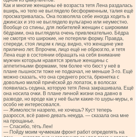
Как и многие женщины её возраста тетя Лена раздалась
вширь, но тело не выглядело бесформенным, талия ещё
просматривалась. Она позволяла себе иногда ходить в
джинсах и это не выглядело вульгарно или неуместно.
Вообще со спины, для любителей женщин с широкими
бёдрами, она выглядела очень привлекательно. Бёдра
не смотря что широкие, не потеряли форму. Правда,
спереди, стоя лицом к лицу, видно, что женщине уже
прилично лет. Впрочем, лицо ещё не обрюзгло, и тетя
Лена еще в состоянии обращать на себя внимание
мужчин которым нравятся зрелые женщины с
аппетитными формами, тем более что бюст у неё в
плане пышности тоже не подкачал, не меньше 3-го. Ещё
можно сказать, что она среднего роста, брюнетка с
довольно милой причёской до лопаток, в волосах
появилась седина, которую тетя Лена закрашивала. Ещё
она носила очки. В плане личной жизни она давно в
разводе, но вроде как у неё были какие-то шуры-муры, я
особо не интересовался.
— Жимолости назрело, не хочешь? Куст теперь
разросся, всё равно девать некуда. — сказала она мне
на прощанье.
— Спасибо, тёть Лен!
— Пойду моим чучмекам фронт работ определять на