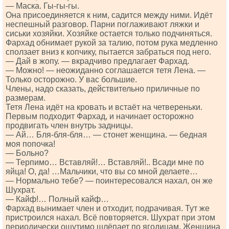
— Маска. Гы-гы-гы.
Она присоединяется к ним, садится между ними. Идёт
неспешный разговор. Парни поглаживают ляжки и
сиськи хозяйки. Хозяйке остается только подчиняться.
Фархад обнимает рукой за талию, потом рука медленно
сползает вниз к копчику, пытается забраться под него.
— Дай в жопу. — вкрадчиво предлагает Фархад.
— Можно! — неожиданно соглашается тетя Лена. —
Только осторожно. У вас большие.
Члены, надо сказать, действительно приличные по
размерам.
Тетя Лена идёт на кровать и встаёт на четвереньки.
Первым подходит Фархад, и начинает осторожно
продвигать член внутрь задницы.
— Ай… Бля-бля-бля… — стонет женщина. — бедная
моя попочка!
— Больно?
— Терпимо… Вставляй!… Вставляй!.. Всади мне по
яйца! О, да! …Мальчики, что вы со мной делаете…
— Нормально тебе? — поинтересовался нахал, он же
Шухрат.
— Кайф!… Полный кайф…
Фархад вынимает член и отходит, подрачивая. Тут же
пристроился нахал. Всё повторяется. Шухрат при этом
периодически ощутимо шлёпает по ягодицам. Женщина