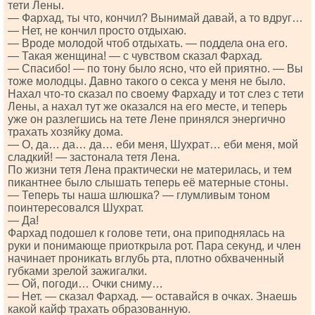
тети Лены.
— Фархад, ты что, кончил? Вынимай давай, а то вдруг…
— Нет, не кончил просто отдыхаю.
— Вроде молодой чтоб отдыхать. — поддела она его.
— Такая женщина! — с чувством сказал Фархад.
— Спасибо! — по тону было ясно, что ей приятно. — Вы
тоже молодцы. Давно такого о секса у меня не было.
Нахал что-то сказал по своему Фархаду и тот слез с тети
Лены, а нахал тут же оказался на его месте, и теперь
уже он разлегшись на тете Лене принялся энергично
трахать хозяйку дома.
— О, да… да… да… еби меня, Шухрат… еби меня, мой
сладкий! — застонала тетя Лена.
По жизни тетя Лена практически не материлась, и тем
пикантнее было слышать теперь её матерные стоны.
— Теперь ты наша шлюшка? — глумливым тоном
поинтересовался Шухрат.
— Да!
Фархад подошел к голове тети, она приподнялась на
руки и понимающе приоткрыла рот. Пара секунд, и член
начинает проникать вглубь рта, плотно обхваченный
губками зрелой зажигалки.
— Ой, погоди… Очки сниму…
— Нет. — сказал Фархад. — оставайся в очках. Знаешь
какой кайф трахать образованную.