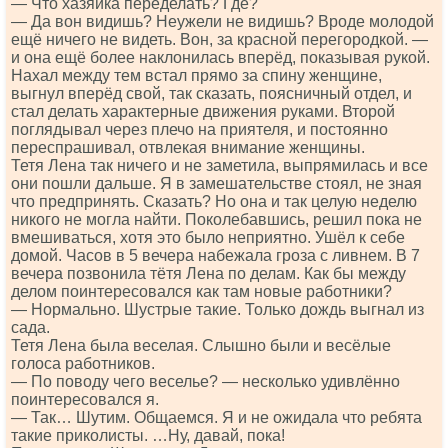
— Что хазяйка переделать? Где?
— Да вон видишь? Неужели не видишь? Вроде молодой
ещё ничего не видеть. Вон, за красной перегородкой. —
и она ещё более наклонилась вперёд, показывая рукой.
Нахал между тем встал прямо за спину женщине,
выгнул вперёд свой, так сказать, поясничный отдел, и
стал делать характерные движения руками. Второй
поглядывал через плечо на приятеля, и постоянно
переспрашивал, отвлекая внимание женщины.
Тетя Лена так ничего и не заметила, выпрямилась и все
они пошли дальше. Я в замешательстве стоял, не зная
что предпринять. Сказать? Но она и так целую неделю
никого не могла найти. Поколебавшись, решил пока не
вмешиваться, хотя это было неприятно. Ушёл к себе
домой. Часов в 5 вечера набежала гроза с ливнем. В 7
вечера позвонила тётя Лена по делам. Как бы между
делом поинтересовался как там новые работники?
— Нормально. Шустрые такие. Только дождь выгнал из
сада.
Тетя Лена была веселая. Слышно были и весёлые
голоса работников.
— По поводу чего веселье? — несколько удивлённо
поинтересовался я.
— Так… Шутим. Общаемся. Я и не ожидала что ребята
такие приколисты. …Ну, давай, пока!