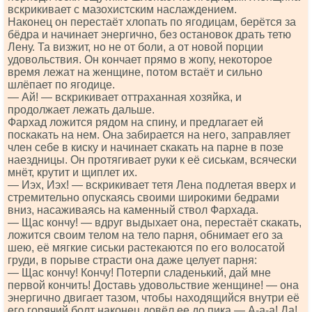
вскрикивает с мазохистским наслаждением.
Наконец он перестаёт хлопать по ягодицам, берётся за
бёдра и начинает энергично, без остановок драть тетю
Лену. Та визжит, но не от боли, а от новой порции
удовольствия. Он кончает прямо в жопу, некоторое
время лежат на женщине, потом встаёт и сильно
шлёпает по ягодице.
— Ай! — вскрикивает оттраханная хозяйка, и
продолжает лежать дальше.
Фархад ложится рядом на спину, и предлагает ей
поскакать на нем. Она забирается на него, заправляет
член себе в киску и начинает скакать на парне в позе
наездницы. Он протягивает руки к её сиськам, всячески
мнёт, крутит и щиплет их.
— Иэх, Иэх! — вскрикивает тетя Лена подлетая вверх и
стремительно опускаясь своими широкими бедрами
вниз, насаживаясь на каменный ствол Фархада.
— Щас кончу! — вдруг выдыхает она, перестаёт скакать,
ложится своим телом на тело парня, обнимает его за
шею, её мягкие сиськи растекаются по его волосатой
груди, в порыве страсти она даже целует парня:
— Щас кончу! Кончу! Потерпи сладенький, дай мне
первой кончить! Доставь удовольствие женщине! — она
энергично двигает тазом, чтобы находящийся внутри её
его горячий болт наконец довёл ее до пика — А-а-а! Да!