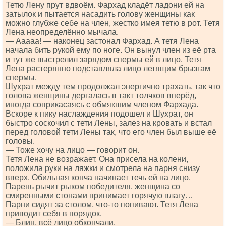
Тетю Лену прут вдвоём. Фархад кладёт ладони ей на
затылок и пытается насадить голову женщины как
можно глубже себе на член, жестко имея тетю в рот. Тетя
Лена неопределённо мычала.
— Ааааа! — наконец застонал Фархад. А тетя Лена
начала бить рукой ему по ноге. Он вынул член из её рта
и тут же выстрелил зарядом спермы ей в лицо. Тетя
Лена растерянно подставляла лицо летящим брызгам
спермы.
Шухрат между тем продолжал энергично трахать, так что
голова женщины дергалась в такт толчков вперёд,
иногда соприкасаясь с обмякшим членом Фархада.
Вскоре к пику наслаждения подошел и Шухрат, он
быстро соскочил с тети Лены, залез на кровать и встал
перед головой тети Лены так, что его член был выше её
головы.
— Тоже хочу на лицо — говорит он.
Тетя Лена не возражает. Она присела на колени,
положила руки на ляжки и смотрела на парня снизу
вверх. Обильная конча начинает течь ей на лицо.
Парень рычит рыком победителя, женщина со
смиренными стонами принимает горячую влагу…
Парни сидят за столом, что-то попивают. Тетя Лена
приводит себя в порядок.
— Блин, всё лицо обкончали.